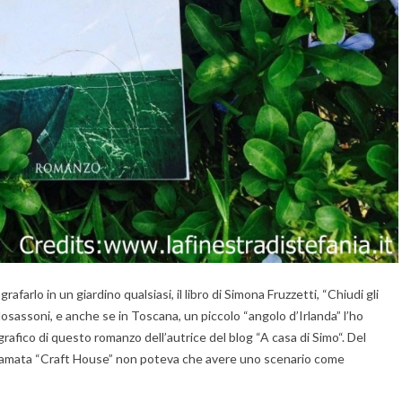
farlo in un giardino qualsiasi, il libro di Simona Fruzzetti, “Chiudi gli
glosassoni, e anche se in Toscana, un piccolo “angolo d’Irlanda” l’ho
grafico di questo romanzo dell’autrice del blog “A casa di Simo“. Del
di un’amata “Craft House” non poteva che avere uno scenario come