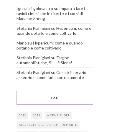
Ignazio il golosastro
su
Impara a fare i
ravioli cinesi con le ricette e i corsi di
Madame Zheng
Stefania Pianigiani
su
Hypericum: come e
quando potarlo e come coltivarlo
Mario
su
Hypericum: come e quando
potarlo e come coltivarlo
Stefania Pianigiani
su
Targhe
automobilistiche, SI…..è Siena!
Stefania Pianigiani
su
Cosa è il servizio
assenzio e come farlo correttamente
TAG
2012
2013
A CENA FUORI
ALBERI CESPUGLI E GRUPPI DI PIANTE