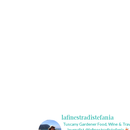
lafinestradistefania
Tuscany Gardener
Food, Wine & Trav
Journalist
@lafinestradistefania