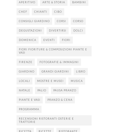
APERITIVO
ARTE & STORIA
BAMBINI
CHEF
CHIANTI
CIBO
CONSIGLI GIARDINO
CORSI
CORSO
DEGUSTAZIONI
DIVERTIRSI
DOLCI
DOMENICA
EVENTI
FIORI
FIORI FIORITURE & COMPOSIZIONI PIANTE E
VASI
FIRENZE
FOTOGRAFIE & IMMAGINI
GIARDINO
GRANDI GIARDINI
LIBRO
LOCALI
MOSTRE E MUSEI
MUSICA
NATALE
PALIO
PAUSA PRANZO
PIANTE E VASI
PRANZO & CENA
PROGRAMMA
RECENSIONI RISTORANTI OSTERIE E
TRATTORIE
RICETTA
RICETTE
RISTORANTE