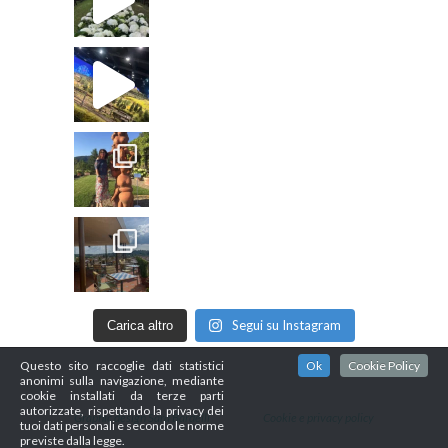
Segui su Instagram
Carica altro
Questo sito raccoglie dati statistici
Ok
Cookie Policy
anonimi sulla navigazione, mediante
cookie installati da terze parti
autorizzate, rispettando la privacy dei
Graphic design Sara Bardelli
Cookie e privacy policy
tuoi dati personali e secondo le norme
previste dalla legge.