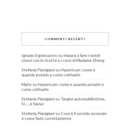
COMMENTI RECENTI
Ignazio il golosastro
su
Impara a fare i ravioli
cinesi con le ricette e i corsi di Madame Zheng
Stefania Pianigiani
su
Hypericum: come e
quando potarlo e come coltivarlo
Mario
su
Hypericum: come e quando potarlo e
come coltivarlo
Stefania Pianigiani
su
Targhe automobilistiche,
SI…..è Siena!
Stefania Pianigiani
su
Cosa è il servizio assenzio
e come farlo correttamente