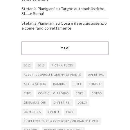
Stefania Pianigiani
su
Targhe automobilistiche,
SI…..è Siena!
Stefania Pianigiani
su
Cosa è il servizio assenzio
e come farlo correttamente
TAG
2012
2013
A CENA FUORI
ALBERI CESPUGLI E GRUPPI DI PIANTE
APERITIVO
ARTE & STORIA
BAMBINI
CHEF
CHIANTI
CIBO
CONSIGLI GIARDINO
CORSI
CORSO
DEGUSTAZIONI
DIVERTIRSI
DOLCI
DOMENICA
EVENTI
FIORI
FIORI FIORITURE & COMPOSIZIONI PIANTE E VASI