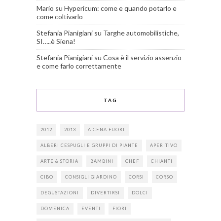
Mario
su
Hypericum: come e quando potarlo e
come coltivarlo
Stefania Pianigiani
su
Targhe automobilistiche,
SI…..è Siena!
Stefania Pianigiani
su
Cosa è il servizio assenzio
e come farlo correttamente
TAG
2012
2013
A CENA FUORI
ALBERI CESPUGLI E GRUPPI DI PIANTE
APERITIVO
ARTE & STORIA
BAMBINI
CHEF
CHIANTI
CIBO
CONSIGLI GIARDINO
CORSI
CORSO
DEGUSTAZIONI
DIVERTIRSI
DOLCI
DOMENICA
EVENTI
FIORI