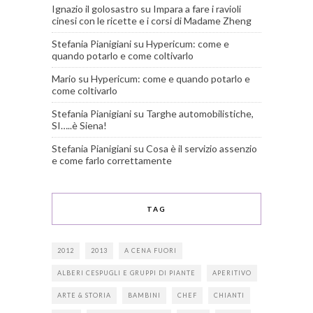
Ignazio il golosastro
su
Impara a fare i ravioli
cinesi con le ricette e i corsi di Madame Zheng
Stefania Pianigiani
su
Hypericum: come e
quando potarlo e come coltivarlo
Mario
su
Hypericum: come e quando potarlo e
come coltivarlo
Stefania Pianigiani
su
Targhe automobilistiche,
SI…..è Siena!
Stefania Pianigiani
su
Cosa è il servizio assenzio
e come farlo correttamente
TAG
2012
2013
A CENA FUORI
ALBERI CESPUGLI E GRUPPI DI PIANTE
APERITIVO
ARTE & STORIA
BAMBINI
CHEF
CHIANTI