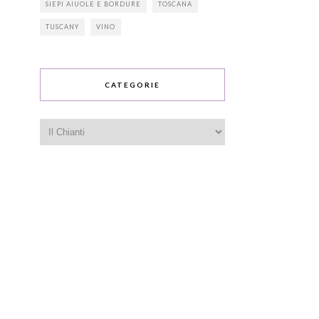
SIEPI AIUOLE E BORDURE
TOSCANA
TUSCANY
VINO
CATEGORIE
Categorie