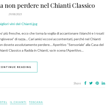
da non perdere nel Chianti Classico
29/08/2023
o’ più fresche, ecco che torna la voglia di accantonare i bianchi e i rosati
ngiovese” di razza… Cari amici eccovi accontentati, perché nel Chianti
 non dovete assolutamente perdere… Aperitivo “Sensoriale” alla Casa del
ianti Classico a Radda in Chianti, va in scena l’Aperitivo…
CONTINUE READING
Share
OTEL
IL CHIANTI
TOSCANA