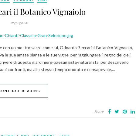
CANA
VIGNAIOLI
VINO
ri il Botanico Vignaiolo
25/10/2020
are con un mostro sacro come lui, Odoardo Beccari, il Botanico-Vignaiolo,
va le sue amate piante e le sue vigne, per raggiungere il regno dei cieli.
crivere di questo giardiniere-paesaggista-naturalista, per descriverlo
ei suoi confronti, ma allo stesso tempo onorata e consapevole,…
CONTINUE READING
Share
NGIARE FUORI
RISTORANTI
VINO