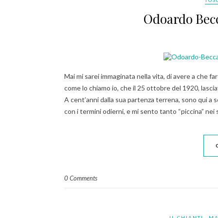
TOS
Odoardo Becca
Mai mi sarei immaginata nella vita, di avere a che f
come lo chiamo io, che il 25 ottobre del 1920, lascia
A cent’anni dalla sua partenza terrena, sono qui a s
con i termini odierni, e mi sento tanto “piccina” n
0 Comments
IL CHIANTI
MA