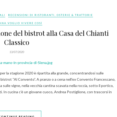
ALI
RECENSIONI DI RISTORANTI, OSTERIE & TRATTORIE
ANA VOGLIO VIVERE COSÌ
ione del bistrot alla Casa del Chianti
Classico
13/07/2020
 per la stagione 2020 è ripartita alla grande, concentrandosi sulle
 bistrot “Al Convento”. A pranzo o a cena nell’ex Convento Francescano,
sulle vigne, nella vecchia cantina scavata nella roccia, sotto il portico,
i. In cucina c’è un giovane cuoco, Andrea Postiglione, con trascorsi in
CONTINUE READING