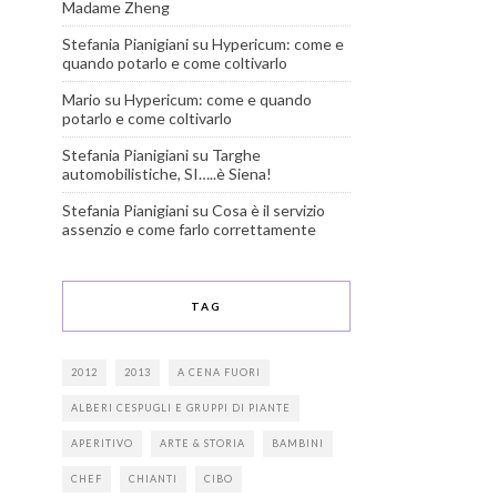
Madame Zheng
Stefania Pianigiani
su
Hypericum: come e
quando potarlo e come coltivarlo
Mario
su
Hypericum: come e quando
potarlo e come coltivarlo
Stefania Pianigiani
su
Targhe
automobilistiche, SI…..è Siena!
Stefania Pianigiani
su
Cosa è il servizio
assenzio e come farlo correttamente
TAG
2012
2013
A CENA FUORI
ALBERI CESPUGLI E GRUPPI DI PIANTE
APERITIVO
ARTE & STORIA
BAMBINI
CHEF
CHIANTI
CIBO