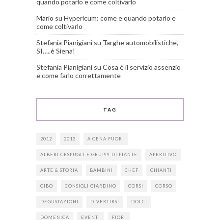
quando potarlo e come coltivarlo
Mario
su
Hypericum: come e quando potarlo e
come coltivarlo
Stefania Pianigiani
su
Targhe automobilistiche,
SI…..è Siena!
Stefania Pianigiani
su
Cosa è il servizio assenzio
e come farlo correttamente
TAG
2012
2013
A CENA FUORI
ALBERI CESPUGLI E GRUPPI DI PIANTE
APERITIVO
ARTE & STORIA
BAMBINI
CHEF
CHIANTI
CIBO
CONSIGLI GIARDINO
CORSI
CORSO
DEGUSTAZIONI
DIVERTIRSI
DOLCI
DOMENICA
EVENTI
FIORI