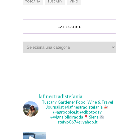
TOSCANA
TUSCANY
VINO
CATEGORIE
Categorie
lafinestradistefania
Tuscany Gardener
Food, Wine & Travel
Journalist
@lafinestradistefania
@agrodolce.it @cibotoday
@vignaiolidiradda
Siena
stefyp0674@yahoo.it