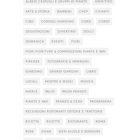
ALBERI CESPUGLI E GRUPPI DI PIANTE
APERITIVO
ARTE & STORIA
BAMBINI
CHEF
CHIANTI
CIBO
CONSIGLI GIARDINO
CORSI
CORSO
DEGUSTAZIONI
DIVERTIRSI
DOLCI
DOMENICA
EVENTI
FIORI
FIORI FIORITURE & COMPOSIZIONI PIANTE E VASI
FIRENZE
FOTOGRAFIE & IMMAGINI
GIARDINO
GRANDI GIARDINI
LIBRO
LOCALI
MOSTRE E MUSEI
MUSICA
NATALE
PALIO
PAUSA PRANZO
PIANTE E VASI
PRANZO & CENA
PROGRAMMA
RECENSIONI RISTORANTI OSTERIE E TRATTORIE
RICETTA
RICETTE
RISTORANTE
ROMA
ROSE
SIENA
SIEPI AIUOLE E BORDURE