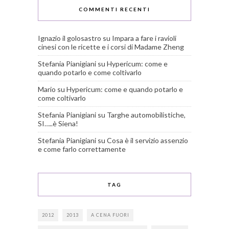
COMMENTI RECENTI
Ignazio il golosastro
su
Impara a fare i ravioli
cinesi con le ricette e i corsi di Madame Zheng
Stefania Pianigiani
su
Hypericum: come e
quando potarlo e come coltivarlo
Mario
su
Hypericum: come e quando potarlo e
come coltivarlo
Stefania Pianigiani
su
Targhe automobilistiche,
SI…..è Siena!
Stefania Pianigiani
su
Cosa è il servizio assenzio
e come farlo correttamente
TAG
2012
2013
A CENA FUORI