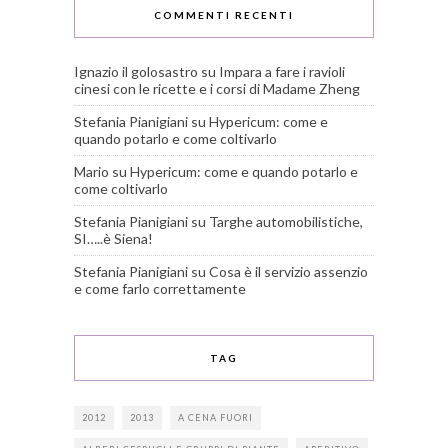
COMMENTI RECENTI
Ignazio il golosastro
su
Impara a fare i ravioli
cinesi con le ricette e i corsi di Madame Zheng
Stefania Pianigiani
su
Hypericum: come e
quando potarlo e come coltivarlo
Mario
su
Hypericum: come e quando potarlo e
come coltivarlo
Stefania Pianigiani
su
Targhe automobilistiche,
SI…..è Siena!
Stefania Pianigiani
su
Cosa è il servizio assenzio
e come farlo correttamente
TAG
2012
2013
A CENA FUORI