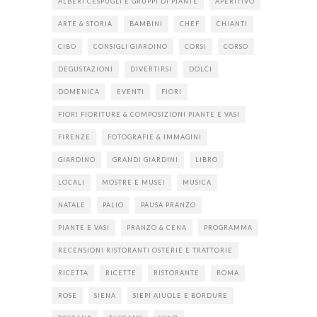
ALBERI CESPUGLI E GRUPPI DI PIANTE
APERITIVO
ARTE & STORIA
BAMBINI
CHEF
CHIANTI
CIBO
CONSIGLI GIARDINO
CORSI
CORSO
DEGUSTAZIONI
DIVERTIRSI
DOLCI
DOMENICA
EVENTI
FIORI
FIORI FIORITURE & COMPOSIZIONI PIANTE E VASI
FIRENZE
FOTOGRAFIE & IMMAGINI
GIARDINO
GRANDI GIARDINI
LIBRO
LOCALI
MOSTRE E MUSEI
MUSICA
NATALE
PALIO
PAUSA PRANZO
PIANTE E VASI
PRANZO & CENA
PROGRAMMA
RECENSIONI RISTORANTI OSTERIE E TRATTORIE
RICETTA
RICETTE
RISTORANTE
ROMA
ROSE
SIENA
SIEPI AIUOLE E BORDURE