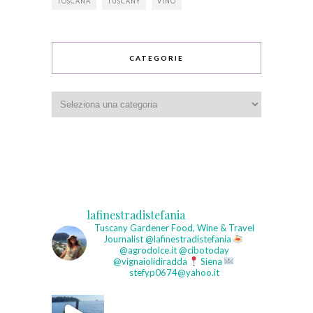
TOSCANA
TUSCANY
VINO
CATEGORIE
Categorie
lafinestradistefania
Tuscany Gardener
Food, Wine & Travel
Journalist
@lafinestradistefania
@agrodolce.it @cibotoday
@vignaiolidiradda
Siena
stefyp0674@yahoo.it