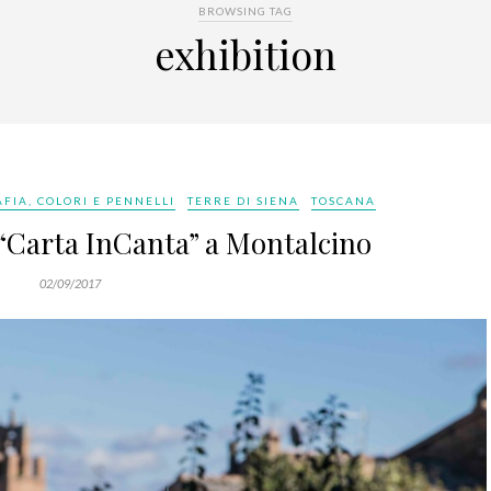
BROWSING TAG
exhibition
FIA, COLORI E PENNELLI
TERRE DI SIENA
TOSCANA
a “Carta InCanta” a Montalcino
02/09/2017