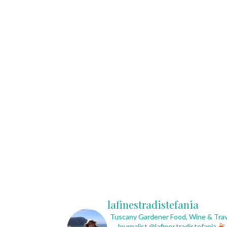
lafinestradistefania
Tuscany Gardener
Food, Wine & Trav
Journalist
@lafinestradistefania