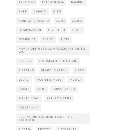
APERITIVO
ARTE & STORIA
BAMBINI
CHEF
CHIANTI
CIBO
CONSIGLI GIARDINO
CORSI
CORSO
DEGUSTAZIONI
DIVERTIRSI
DOLCI
DOMENICA
EVENTI
FIORI
FIORI FIORITURE & COMPOSIZIONI PIANTE E
VASI
FIRENZE
FOTOGRAFIE & IMMAGINI
GIARDINO
GRANDI GIARDINI
LIBRO
LOCALI
MOSTRE E MUSEI
MUSICA
NATALE
PALIO
PAUSA PRANZO
PIANTE E VASI
PRANZO & CENA
PROGRAMMA
RECENSIONI RISTORANTI OSTERIE E
TRATTORIE
RICETTA
RICETTE
RISTORANTE