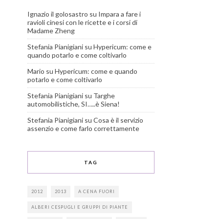
Ignazio il golosastro
su
Impara a fare i
ravioli cinesi con le ricette e i corsi di
Madame Zheng
Stefania Pianigiani
su
Hypericum: come e
quando potarlo e come coltivarlo
Mario
su
Hypericum: come e quando
potarlo e come coltivarlo
Stefania Pianigiani
su
Targhe
automobilistiche, SI…..è Siena!
Stefania Pianigiani
su
Cosa è il servizio
assenzio e come farlo correttamente
TAG
2012
2013
A CENA FUORI
ALBERI CESPUGLI E GRUPPI DI PIANTE