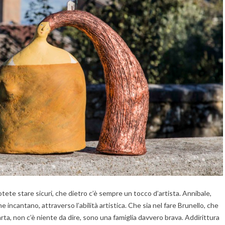
tete stare sicuri, che dietro c’è sempre un tocco d’artista. Annibale,
e incantano, attraverso l’abilità artistica. Che sia nel fare Brunello, che
ta, non c’è niente da dire, sono una famiglia davvero brava. Addirittura