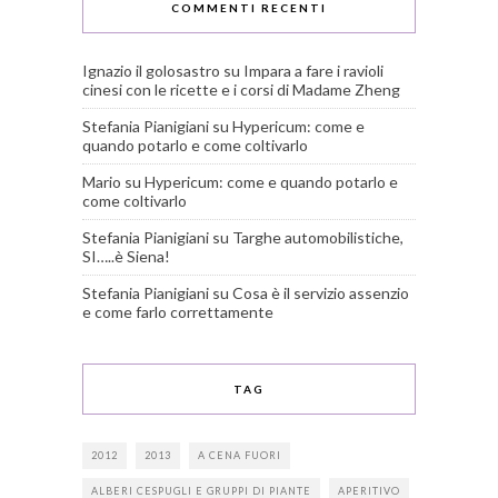
COMMENTI RECENTI
Ignazio il golosastro
su
Impara a fare i ravioli
cinesi con le ricette e i corsi di Madame Zheng
Stefania Pianigiani
su
Hypericum: come e
quando potarlo e come coltivarlo
Mario
su
Hypericum: come e quando potarlo e
come coltivarlo
Stefania Pianigiani
su
Targhe automobilistiche,
SI…..è Siena!
Stefania Pianigiani
su
Cosa è il servizio assenzio
e come farlo correttamente
TAG
2012
2013
A CENA FUORI
ALBERI CESPUGLI E GRUPPI DI PIANTE
APERITIVO