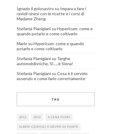
Ignazio il golosastro
su
Impara a fare i
ravioli cinesi con le ricette e i corsi di
Madame Zheng
Stefania Pianigiani
su
Hypericum: come e
quando potarlo e come coltivarlo
Mario
su
Hypericum: come e quando
potarlo e come coltivarlo
Stefania Pianigiani
su
Targhe
automobilistiche, SI…..è Siena!
Stefania Pianigiani
su
Cosa è il servizio
assenzio e come farlo correttamente
TAG
2012
2013
A CENA FUORI
ALBERI CESPUGLI E GRUPPI DI PIANTE