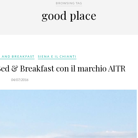
BROWSING TAG
good place
 AND BREAKFAST
SIENA E IL CHIANTI
 Bed & Breakfast con il marchio AITR
04/07/2016