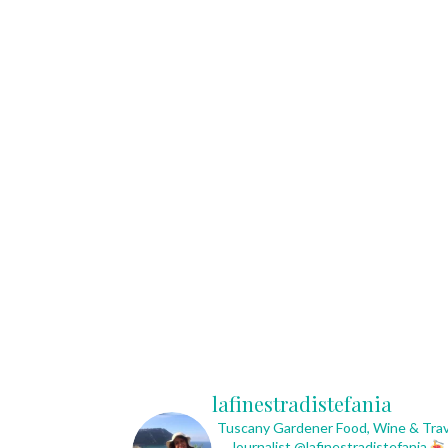
lafinestradistefania
Tuscany Gardener
Food, Wine & Trav
Journalist
@lafinestradistefania