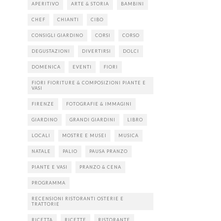
APERITIVO
ARTE & STORIA
BAMBINI
CHEF
CHIANTI
CIBO
CONSIGLI GIARDINO
CORSI
CORSO
DEGUSTAZIONI
DIVERTIRSI
DOLCI
DOMENICA
EVENTI
FIORI
FIORI FIORITURE & COMPOSIZIONI PIANTE E
VASI
FIRENZE
FOTOGRAFIE & IMMAGINI
GIARDINO
GRANDI GIARDINI
LIBRO
LOCALI
MOSTRE E MUSEI
MUSICA
NATALE
PALIO
PAUSA PRANZO
PIANTE E VASI
PRANZO & CENA
PROGRAMMA
RECENSIONI RISTORANTI OSTERIE E
TRATTORIE
RICETTA
RICETTE
RISTORANTE