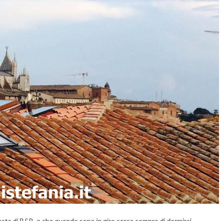
nata di B&B, e che quando sono in giro cerco sempre di dormirci.