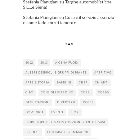
Stefania Pianigiani
su
Targhe automobilistiche,
SI…..è Siena!
Stefania Pianigiani
su
Cosa è il servizio assenzio
e come farlo correttamente
TAG
2012
2013
A CENA FUORI
ALBERI CESPUGLI E GRUPPI DI PIANTE
APERITIVO
ARTE & STORIA
BAMBINI
CHEF
CHIANTI
CIBO
CONSIGLI GIARDINO
CORSI
CORSO
DEGUSTAZIONI
DIVERTIRSI
DOLCI
DOMENICA
EVENTI
FIORI
FIORI FIORITURE & COMPOSIZIONI PIANTE E VASI
FIRENZE
FOTOGRAFIE & IMMAGINI