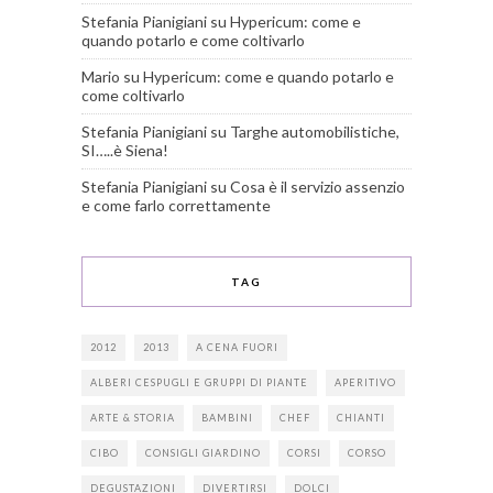
Stefania Pianigiani
su
Hypericum: come e
quando potarlo e come coltivarlo
Mario
su
Hypericum: come e quando potarlo e
come coltivarlo
Stefania Pianigiani
su
Targhe automobilistiche,
SI…..è Siena!
Stefania Pianigiani
su
Cosa è il servizio assenzio
e come farlo correttamente
TAG
2012
2013
A CENA FUORI
ALBERI CESPUGLI E GRUPPI DI PIANTE
APERITIVO
ARTE & STORIA
BAMBINI
CHEF
CHIANTI
CIBO
CONSIGLI GIARDINO
CORSI
CORSO
DEGUSTAZIONI
DIVERTIRSI
DOLCI