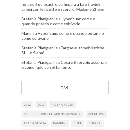
Ignazio il golosastro
su
Impara a fare i ravioli
cinesi con le ricette e i corsi di Madame Zheng
Stefania Pianigiani
su
Hypericum: come e
quando potarlo e come coltivarlo
Mario
su
Hypericum: come e quando potarlo e
come coltivarlo
Stefania Pianigiani
su
Targhe automobilistiche,
SI…..è Siena!
Stefania Pianigiani
su
Cosa è il servizio assenzio
e come farlo correttamente
TAG
2012
2013
A CENA FUORI
ALBERI CESPUGLI E GRUPPI DI PIANTE
APERITIVO
ARTE & STORIA
BAMBINI
CHEF
CHIANTI