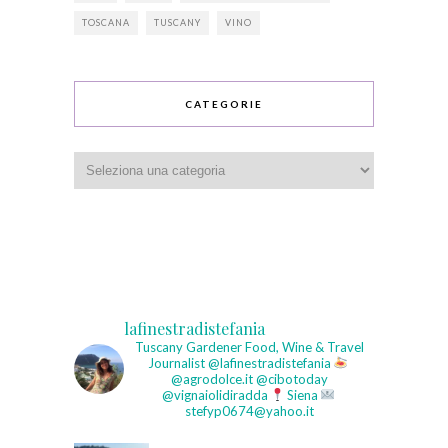
TOSCANA
TUSCANY
VINO
CATEGORIE
Categorie
lafinestradistefania
Tuscany Gardener
Food, Wine & Travel
Journalist
@lafinestradistefania
@agrodolce.it @cibotoday
@vignaiolidiradda
Siena
stefyp0674@yahoo.it