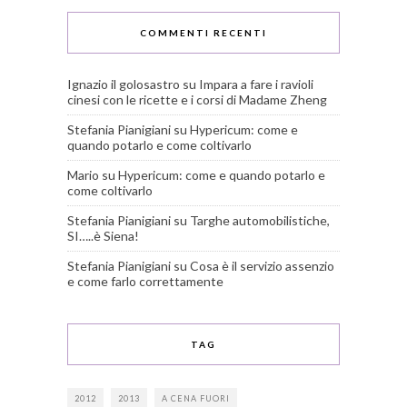
COMMENTI RECENTI
Ignazio il golosastro
su
Impara a fare i ravioli
cinesi con le ricette e i corsi di Madame Zheng
Stefania Pianigiani
su
Hypericum: come e
quando potarlo e come coltivarlo
Mario
su
Hypericum: come e quando potarlo e
come coltivarlo
Stefania Pianigiani
su
Targhe automobilistiche,
SI…..è Siena!
Stefania Pianigiani
su
Cosa è il servizio assenzio
e come farlo correttamente
TAG
2012
2013
A CENA FUORI