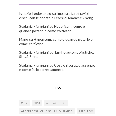
Ignazio il golosastro
su
Impara a fare i ravioli
cinesi con le ricette e i corsi di Madame Zheng
Stefania Pianigiani
su
Hypericum: come e
quando potarlo e come coltivarlo
Mario
su
Hypericum: come e quando potarlo e
come coltivarlo
Stefania Pianigiani
su
Targhe automobilistiche,
SI…..è Siena!
Stefania Pianigiani
su
Cosa è il servizio assenzio
e come farlo correttamente
TAG
2012
2013
A CENA FUORI
ALBERI CESPUGLI E GRUPPI DI PIANTE
APERITIVO