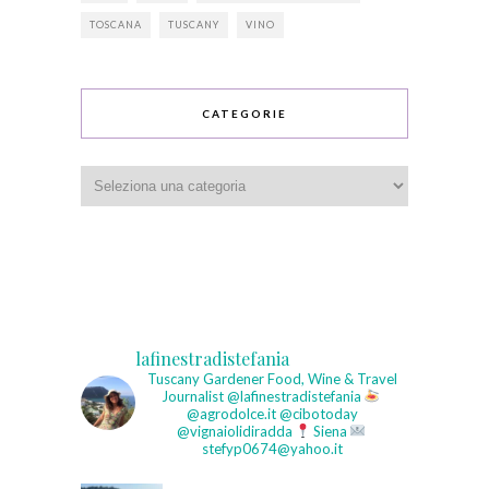
TOSCANA
TUSCANY
VINO
CATEGORIE
Categorie
lafinestradistefania
Tuscany Gardener
Food, Wine & Travel
Journalist
@lafinestradistefania
@agrodolce.it @cibotoday
@vignaiolidiradda
Siena
stefyp0674@yahoo.it