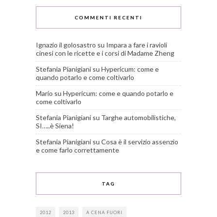
COMMENTI RECENTI
Ignazio il golosastro
su
Impara a fare i ravioli
cinesi con le ricette e i corsi di Madame Zheng
Stefania Pianigiani
su
Hypericum: come e
quando potarlo e come coltivarlo
Mario
su
Hypericum: come e quando potarlo e
come coltivarlo
Stefania Pianigiani
su
Targhe automobilistiche,
SI…..è Siena!
Stefania Pianigiani
su
Cosa è il servizio assenzio
e come farlo correttamente
TAG
2012
2013
A CENA FUORI