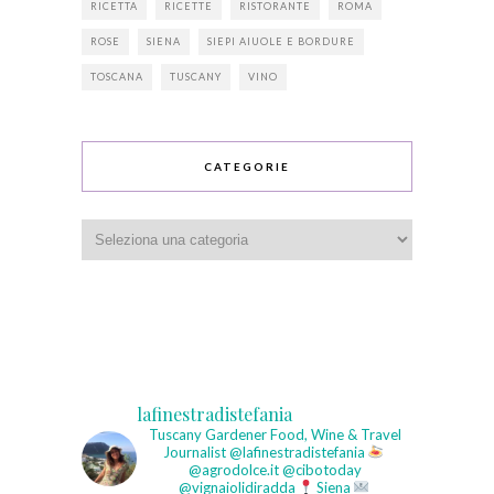
RICETTA
RICETTE
RISTORANTE
ROMA
ROSE
SIENA
SIEPI AIUOLE E BORDURE
TOSCANA
TUSCANY
VINO
CATEGORIE
Categorie
lafinestradistefania
Tuscany Gardener
Food, Wine & Travel
Journalist
@lafinestradistefania
@agrodolce.it @cibotoday
@vignaiolidiradda
Siena