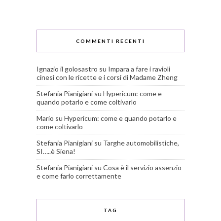
COMMENTI RECENTI
Ignazio il golosastro
su
Impara a fare i ravioli
cinesi con le ricette e i corsi di Madame Zheng
Stefania Pianigiani
su
Hypericum: come e
quando potarlo e come coltivarlo
Mario
su
Hypericum: come e quando potarlo e
come coltivarlo
Stefania Pianigiani
su
Targhe automobilistiche,
SI…..è Siena!
Stefania Pianigiani
su
Cosa è il servizio assenzio
e come farlo correttamente
TAG