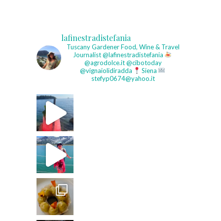
lafinestradistefania
Tuscany Gardener
Food, Wine & Travel
Journalist
@lafinestradistefania
@agrodolce.it @cibotoday
@vignaiolidiradda
Siena
stefyp0674@yahoo.it