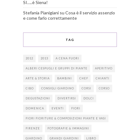
SI…..è Siena!
Stefania Pianigiani
su
Cosa è il servizio assenzio
e come farlo correttamente
TAG
2012
2013
A CENA FUORI
ALBERI CESPUGLI E GRUPPI DI PIANTE
APERITIVO
ARTE & STORIA
BAMBINI
CHEF
CHIANTI
CIBO
CONSIGLI GIARDINO
CORSI
CORSO
DEGUSTAZIONI
DIVERTIRSI
DOLCI
DOMENICA
EVENTI
FIORI
FIORI FIORITURE & COMPOSIZIONI PIANTE E VASI
FIRENZE
FOTOGRAFIE & IMMAGINI
GIARDINO
GRANDI GIARDINI
LIBRO