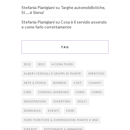
Stefania Pianigiani
su
Targhe automobilistiche,
SI…..è Siena!
Stefania Pianigiani
su
Cosa è il servizio assenzio
e come farlo correttamente
TAG
2012
2013
A CENA FUORI
ALBERI CESPUGLI E GRUPPI DI PIANTE
APERITIVO
ARTE & STORIA
BAMBINI
CHEF
CHIANTI
CIBO
CONSIGLI GIARDINO
CORSI
CORSO
DEGUSTAZIONI
DIVERTIRSI
DOLCI
DOMENICA
EVENTI
FIORI
FIORI FIORITURE & COMPOSIZIONI PIANTE E VASI
FIRENZE
FOTOGRAFIE & IMMAGINI