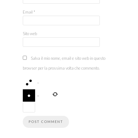
Email
*
Sito web
Salva il mio nome, email e sito web in questo
browser per la prossima volta che commento.
−
=