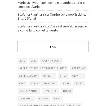
Mario
su
Hypericum: come e quando potarlo e
come coltivarlo
Stefania Pianigiani
su
Targhe automobilistiche,
SI…..è Siena!
Stefania Pianigiani
su
Cosa è il servizio assenzio
e come farlo correttamente
TAG
2012
2013
A CENA FUORI
ALBERI CESPUGLI E GRUPPI DI PIANTE
APERITIVO
ARTE & STORIA
BAMBINI
CHEF
CHIANTI
CIBO
CONSIGLI GIARDINO
CORSI
CORSO
DEGUSTAZIONI
DIVERTIRSI
DOLCI
DOMENICA
EVENTI
FIORI