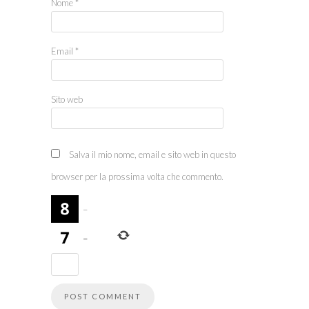
Nome
*
Email
*
Sito web
Salva il mio nome, email e sito web in questo
browser per la prossima volta che commento.
−
=