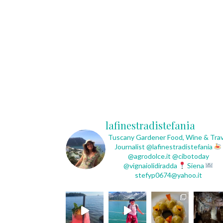
lafinestradistefania
Tuscany Gardener
Food, Wine & Trav
Journalist
@lafinestradistefania
@agrodolce.it @cibotoday
@vignaiolidiradda
Siena
stefyp0674@yahoo.it