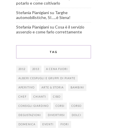
potarlo e come coltivarlo
Stefania Pianigiani
su
Targhe
automobilistiche, SI…..è Siena!
Stefania Pianigiani
su
Cosa è il servizio
assenzio e come farlo correttamente
TAG
2012
2013
A CENA FUORI
ALBERI CESPUGLI E GRUPPI DI PIANTE
APERITIVO
ARTE & STORIA
BAMBINI
CHEF
CHIANTI
CIBO
CONSIGLI GIARDINO
CORSI
CORSO
DEGUSTAZIONI
DIVERTIRSI
DOLCI
DOMENICA
EVENTI
FIORI