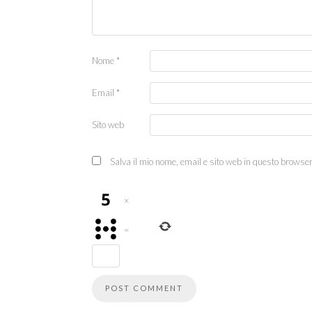
Nome
*
Email
*
Sito web
Salva il mio nome, email e sito web in questo browse
×
=