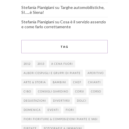
Stefania Pianigiani
su
Targhe automobilistiche,
SI…..è Siena!
Stefania Pianigiani
su
Cosa è il servizio assenzio
e come farlo correttamente
TAG
2012
2013
A CENA FUORI
ALBERI CESPUGLI E GRUPPI DI PIANTE
APERITIVO
ARTE & STORIA
BAMBINI
CHEF
CHIANTI
CIBO
CONSIGLI GIARDINO
CORSI
CORSO
DEGUSTAZIONI
DIVERTIRSI
DOLCI
DOMENICA
EVENTI
FIORI
FIORI FIORITURE & COMPOSIZIONI PIANTE E VASI
FIRENZE
FOTOGRAFIE & IMMAGINI