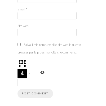
Email
*
Sito web
Salva il mio nome, email e sito web in questo
browser per la prossima volta che commento.
+
=