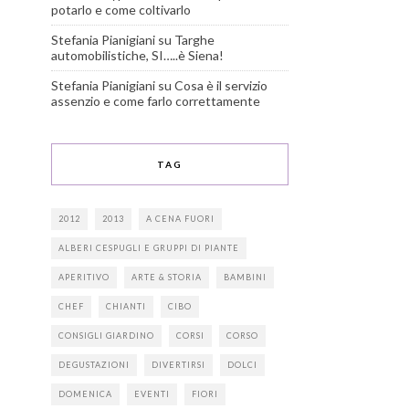
potarlo e come coltivarlo
Stefania Pianigiani
su
Targhe
automobilistiche, SI…..è Siena!
Stefania Pianigiani
su
Cosa è il servizio
assenzio e come farlo correttamente
TAG
2012
2013
A CENA FUORI
ALBERI CESPUGLI E GRUPPI DI PIANTE
APERITIVO
ARTE & STORIA
BAMBINI
CHEF
CHIANTI
CIBO
CONSIGLI GIARDINO
CORSI
CORSO
DEGUSTAZIONI
DIVERTIRSI
DOLCI
DOMENICA
EVENTI
FIORI