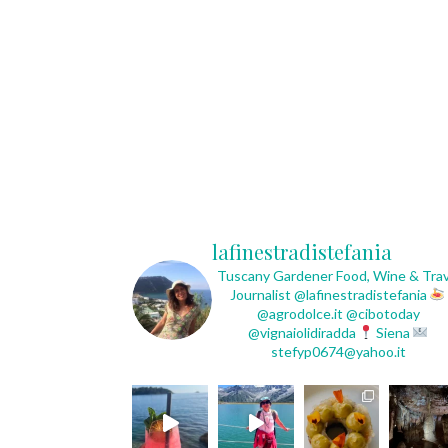
lafinestradistefania
Tuscany Gardener
Food, Wine & Trav
Journalist
@lafinestradistefania
@agrodolce.it @cibotoday
@vignaiolidiradda
Siena
stefyp0674@yahoo.it