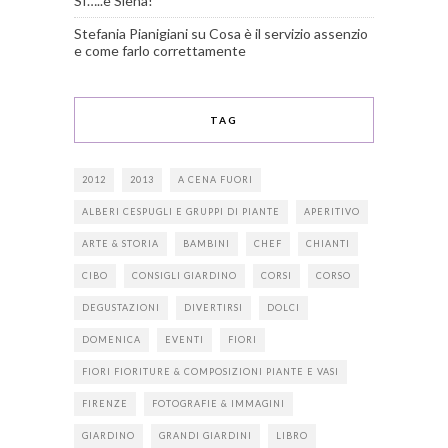
SI…..è Siena!
Stefania Pianigiani
su
Cosa è il servizio assenzio
e come farlo correttamente
TAG
2012
2013
A CENA FUORI
ALBERI CESPUGLI E GRUPPI DI PIANTE
APERITIVO
ARTE & STORIA
BAMBINI
CHEF
CHIANTI
CIBO
CONSIGLI GIARDINO
CORSI
CORSO
DEGUSTAZIONI
DIVERTIRSI
DOLCI
DOMENICA
EVENTI
FIORI
FIORI FIORITURE & COMPOSIZIONI PIANTE E VASI
FIRENZE
FOTOGRAFIE & IMMAGINI
GIARDINO
GRANDI GIARDINI
LIBRO