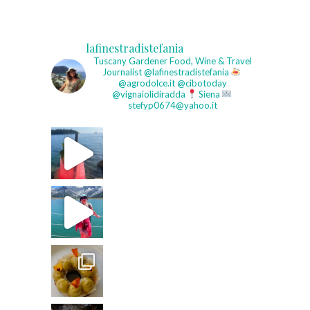
lafinestradistefania
Tuscany Gardener
Food, Wine & Travel
Journalist
@lafinestradistefania
@agrodolce.it @cibotoday
@vignaiolidiradda
Siena
stefyp0674@yahoo.it