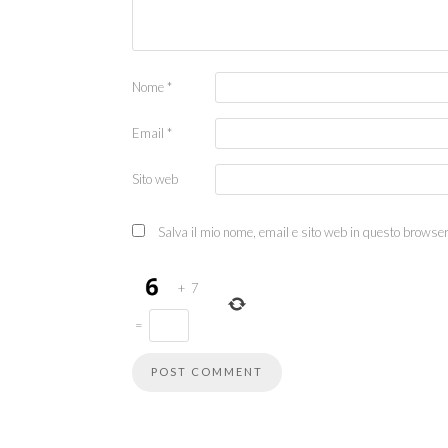
Nome
*
Email
*
Sito web
Salva il mio nome, email e sito web in questo browse
+
7
=