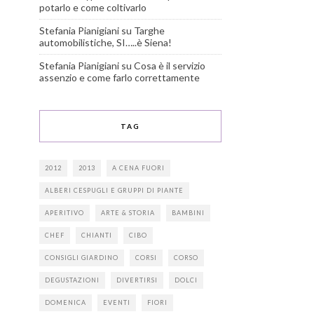
potarlo e come coltivarlo
Stefania Pianigiani
su
Targhe
automobilistiche, SI…..è Siena!
Stefania Pianigiani
su
Cosa è il servizio
assenzio e come farlo correttamente
TAG
2012
2013
A CENA FUORI
ALBERI CESPUGLI E GRUPPI DI PIANTE
APERITIVO
ARTE & STORIA
BAMBINI
CHEF
CHIANTI
CIBO
CONSIGLI GIARDINO
CORSI
CORSO
DEGUSTAZIONI
DIVERTIRSI
DOLCI
DOMENICA
EVENTI
FIORI