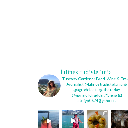
lafinestradistefania
Tuscany Gardener
Food, Wine & Trav
Journalist
@lafinestradistefania
🍝
@agrodolce.it @cibotoday
@vignaiolidiradda
📍Siena
📧
stefyp0674@yahoo.it