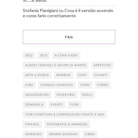
SI…..è Siena!
Stefania Pianigiani
su
Cosa è il servizio assenzio
e come farlo correttamente
TAG
2012
2013
A CENA FUORI
ALBERI CESPUGLI E GRUPPI DI PIANTE
APERITIVO
ARTE & STORIA
BAMBINI
CHEF
CHIANTI
CIBO
CONSIGLI GIARDINO
CORSI
CORSO
DEGUSTAZIONI
DIVERTIRSI
DOLCI
DOMENICA
EVENTI
FIORI
FIORI FIORITURE & COMPOSIZIONI PIANTE E VASI
FIRENZE
FOTOGRAFIE & IMMAGINI
GIARDINO
GRANDI GIARDINI
LIBRO