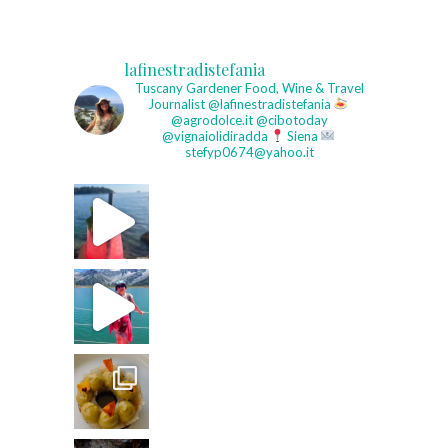
lafinestradistefania
Tuscany Gardener
Food, Wine & Travel
Journalist
@lafinestradistefania
@agrodolce.it @cibotoday
@vignaiolidiradda
Siena
stefyp0674@yahoo.it