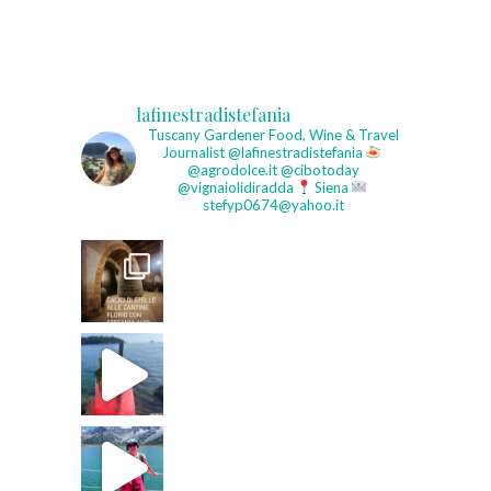
lafinestradistefania
Tuscany Gardener
Food, Wine & Travel
Journalist
@lafinestradistefania
@agrodolce.it @cibotoday
@vignaiolidiradda
Siena
stefyp0674@yahoo.it