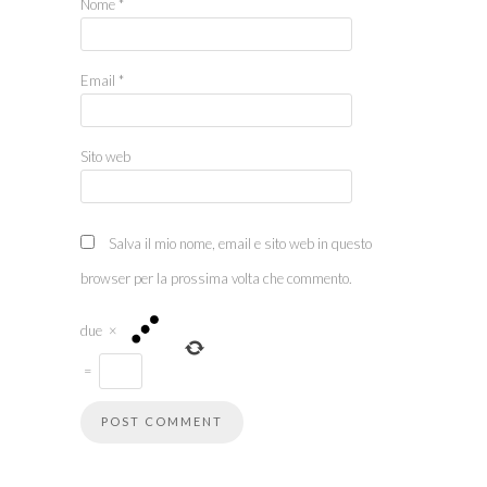
Nome
*
Email
*
Sito web
Salva il mio nome, email e sito web in questo
browser per la prossima volta che commento.
due
×
=