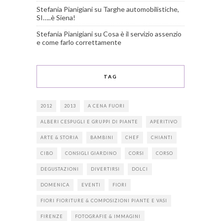
Stefania Pianigiani
su
Targhe automobilistiche,
SI…..è Siena!
Stefania Pianigiani
su
Cosa è il servizio assenzio
e come farlo correttamente
TAG
2012
2013
A CENA FUORI
ALBERI CESPUGLI E GRUPPI DI PIANTE
APERITIVO
ARTE & STORIA
BAMBINI
CHEF
CHIANTI
CIBO
CONSIGLI GIARDINO
CORSI
CORSO
DEGUSTAZIONI
DIVERTIRSI
DOLCI
DOMENICA
EVENTI
FIORI
FIORI FIORITURE & COMPOSIZIONI PIANTE E VASI
FIRENZE
FOTOGRAFIE & IMMAGINI