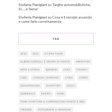
Stefania Pianigiani
su
Targhe automobilistiche,
SI…..è Siena!
Stefania Pianigiani
su
Cosa è il servizio assenzio
e come farlo correttamente
TAG
2012
2013
A CENA FUORI
ALBERI CESPUGLI E GRUPPI DI PIANTE
APERITIVO
ARTE & STORIA
BAMBINI
CHEF
CHIANTI
CIBO
CONSIGLI GIARDINO
CORSI
CORSO
DEGUSTAZIONI
DIVERTIRSI
DOLCI
DOMENICA
EVENTI
FIORI
FIORI FIORITURE & COMPOSIZIONI PIANTE E VASI
FIRENZE
FOTOGRAFIE & IMMAGINI