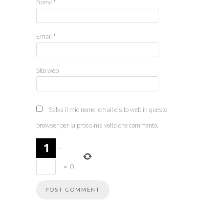
Nome
*
Email
*
Sito web
Salva il mio nome, email e sito web in questo
browser per la prossima volta che commento.
−
=
0