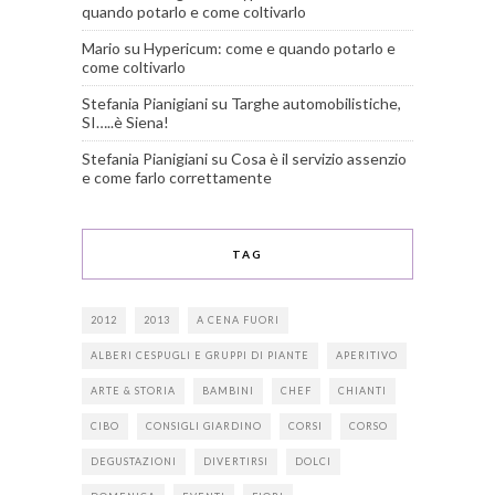
quando potarlo e come coltivarlo
Mario
su
Hypericum: come e quando potarlo e
come coltivarlo
Stefania Pianigiani
su
Targhe automobilistiche,
SI…..è Siena!
Stefania Pianigiani
su
Cosa è il servizio assenzio
e come farlo correttamente
TAG
2012
2013
A CENA FUORI
ALBERI CESPUGLI E GRUPPI DI PIANTE
APERITIVO
ARTE & STORIA
BAMBINI
CHEF
CHIANTI
CIBO
CONSIGLI GIARDINO
CORSI
CORSO
DEGUSTAZIONI
DIVERTIRSI
DOLCI