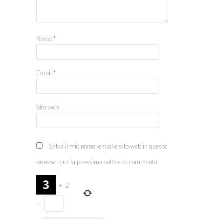
Nome
*
Email
*
Sito web
Salva il mio nome, email e sito web in questo
browser per la prossima volta che commento.
+
2
=