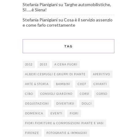
Stefania Pianigiani
su
Targhe automobilistiche,
SI…..è Siena!
Stefania Pianigiani
su
Cosa è il servizio assenzio
e come farlo correttamente
TAG
2012
2013
A CENA FUORI
ALBERI CESPUGLI E GRUPPI DI PIANTE
APERITIVO
ARTE & STORIA
BAMBINI
CHEF
CHIANTI
CIBO
CONSIGLI GIARDINO
CORSI
CORSO
DEGUSTAZIONI
DIVERTIRSI
DOLCI
DOMENICA
EVENTI
FIORI
FIORI FIORITURE & COMPOSIZIONI PIANTE E VASI
FIRENZE
FOTOGRAFIE & IMMAGINI