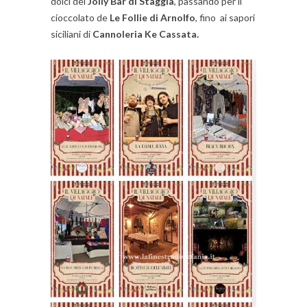
dolci del
Jolly Bar di Staggia
, passando per il
cioccolato de
Le Follie di Arnolfo
, fino ai sapori
siciliani di
Cannoleria Ke Cassata.