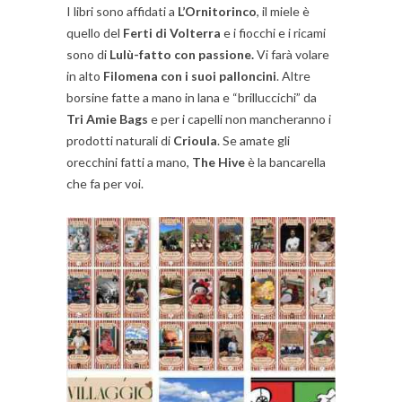
I libri sono affidati a
L’Ornitorinco
, il miele è
quello del
Ferti di Volterra
e i fiocchi e i ricami
sono di
Lulù-fatto con passione.
Vi farà volare
in alto
Filomena con i suoi palloncini
. Altre
borsine fatte a mano in lana e “brilluccichi” da
Tri Amie Bags
e per i capelli non mancheranno i
prodotti naturali di
Crioula
. Se amate gli
orecchini fatti a mano,
The Hive
è la bancarella
che fa per voi.