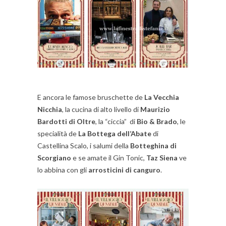
E ancora le famose bruschette de
La Vecchia
Nicchia
, la cucina di alto livello di
Maurizio
Bardotti di Oltre
, la “ciccia” di
Bio & Brado
, le
specialità de
La Bottega dell’Abate
di
Castellina Scalo, i salumi della
Botteghina di
Scorgiano
e se amate il Gin Tonic,
Taz Siena
ve
lo abbina con gli
arrosticini di canguro
.