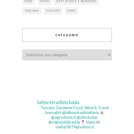
ROSE
SIENA
SIEPI AIUOLE E BORDURE
TOSCANA
TUSCANY
VINO
CATEGORIE
Categorie
lafinestradistefania
Tuscany Gardener
Food, Wine & Travel
Journalist
@lafinestradistefania
@agrodolce.it @cibotoday
@vignaiolidiradda
Siena
stefyp0674@yahoo.it