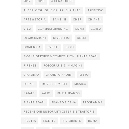
2012
2013
A CENA FUORI
ALBERI CESPUGLI E GRUPPI DI PIANTE
APERITIVO
ARTE & STORIA
BAMBINI
CHEF
CHIANTI
CIBO
CONSIGLI GIARDINO
CORSI
CORSO
DEGUSTAZIONI
DIVERTIRSI
DOLCI
DOMENICA
EVENTI
FIORI
FIORI FIORITURE & COMPOSIZIONI PIANTE E VASI
FIRENZE
FOTOGRAFIE & IMMAGINI
GIARDINO
GRANDI GIARDINI
LIBRO
LOCALI
MOSTRE E MUSEI
MUSICA
NATALE
PALIO
PAUSA PRANZO
PIANTE E VASI
PRANZO & CENA
PROGRAMMA
RECENSIONI RISTORANTI OSTERIE E TRATTORIE
RICETTA
RICETTE
RISTORANTE
ROMA