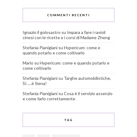
COMMENTI RECENTI
Ignazio il golosastro
su
Impara a fare i ravioli
cinesi con le ricette e i corsi di Madame Zheng
Stefania Pianigiani
su
Hypericum: come e
quando potarlo e come coltivarlo
Mario
su
Hypericum: come e quando potarlo e
come coltivarlo
Stefania Pianigiani
su
Targhe automobilistiche,
SI…..è Siena!
Stefania Pianigiani
su
Cosa è il servizio assenzio
e come farlo correttamente
TAG