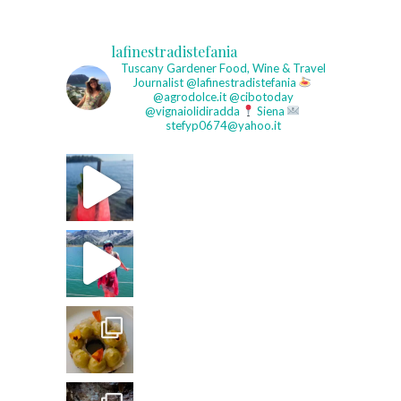
lafinestradistefania
Tuscany Gardener
Food, Wine & Travel
Journalist
@lafinestradistefania
@agrodolce.it @cibotoday
@vignaiolidiradda
Siena
stefyp0674@yahoo.it