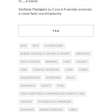
SI…..è Siena!
Stefania Pianigiani
su
Cosa è il servizio assenzio
e come farlo correttamente
TAG
2012
2013
A CENA FUORI
ALBERI CESPUGLI E GRUPPI DI PIANTE
APERITIVO
ARTE & STORIA
BAMBINI
CHEF
CHIANTI
CIBO
CONSIGLI GIARDINO
CORSI
CORSO
DEGUSTAZIONI
DIVERTIRSI
DOLCI
DOMENICA
EVENTI
FIORI
FIORI FIORITURE & COMPOSIZIONI PIANTE E VASI
FIRENZE
FOTOGRAFIE & IMMAGINI
GIARDINO
GRANDI GIARDINI
LIBRO