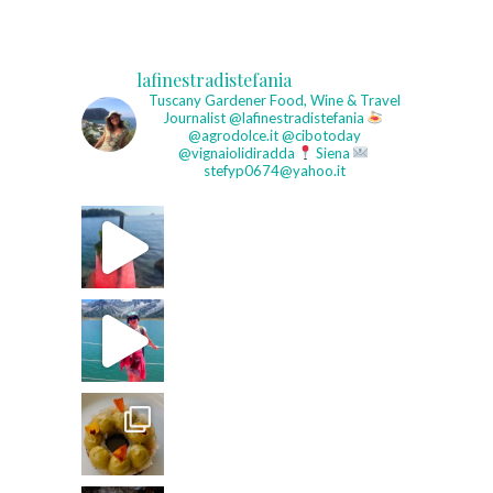
lafinestradistefania
Tuscany Gardener
Food, Wine & Travel
Journalist
@lafinestradistefania
@agrodolce.it @cibotoday
@vignaiolidiradda
Siena
stefyp0674@yahoo.it