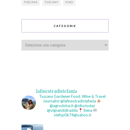
TOSCANA
TUSCANY
VINO
CATEGORIE
Categorie
lafinestradistefania
Tuscany Gardener
Food, Wine & Travel
Journalist
@lafinestradistefania
@agrodolce.it @cibotoday
@vignaiolidiradda
Siena
stefyp0674@yahoo.it