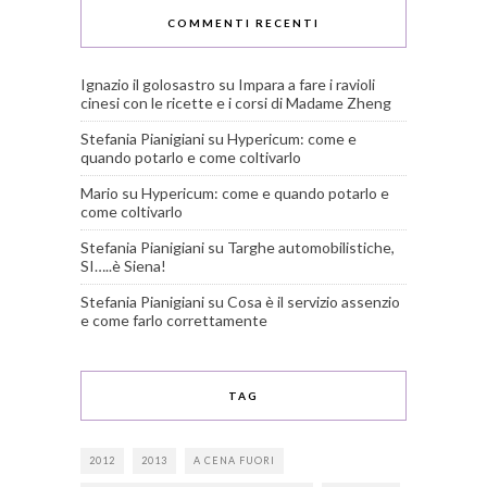
COMMENTI RECENTI
Ignazio il golosastro
su
Impara a fare i ravioli
cinesi con le ricette e i corsi di Madame Zheng
Stefania Pianigiani
su
Hypericum: come e
quando potarlo e come coltivarlo
Mario
su
Hypericum: come e quando potarlo e
come coltivarlo
Stefania Pianigiani
su
Targhe automobilistiche,
SI…..è Siena!
Stefania Pianigiani
su
Cosa è il servizio assenzio
e come farlo correttamente
TAG
2012
2013
A CENA FUORI