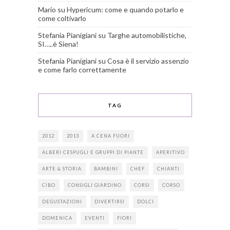
Mario
su
Hypericum: come e quando potarlo e
come coltivarlo
Stefania Pianigiani
su
Targhe automobilistiche,
SI…..è Siena!
Stefania Pianigiani
su
Cosa è il servizio assenzio
e come farlo correttamente
TAG
2012
2013
A CENA FUORI
ALBERI CESPUGLI E GRUPPI DI PIANTE
APERITIVO
ARTE & STORIA
BAMBINI
CHEF
CHIANTI
CIBO
CONSIGLI GIARDINO
CORSI
CORSO
DEGUSTAZIONI
DIVERTIRSI
DOLCI
DOMENICA
EVENTI
FIORI