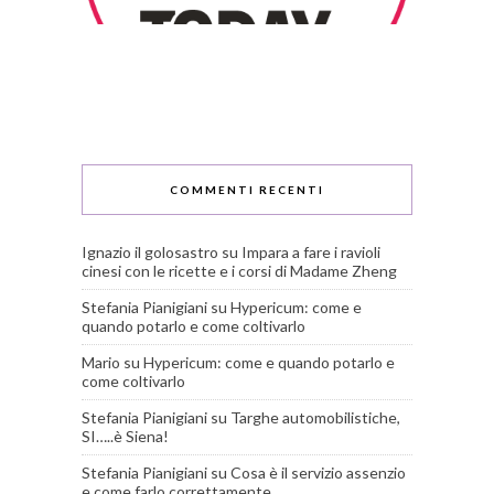
COMMENTI RECENTI
Ignazio il golosastro
su
Impara a fare i ravioli
cinesi con le ricette e i corsi di Madame Zheng
Stefania Pianigiani
su
Hypericum: come e
quando potarlo e come coltivarlo
Mario
su
Hypericum: come e quando potarlo e
come coltivarlo
Stefania Pianigiani
su
Targhe automobilistiche,
SI…..è Siena!
Stefania Pianigiani
su
Cosa è il servizio assenzio
e come farlo correttamente