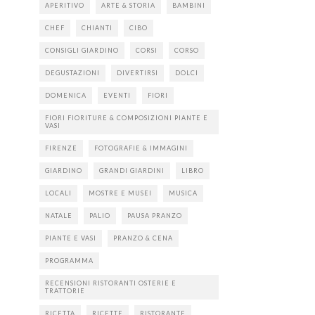
APERITIVO
ARTE & STORIA
BAMBINI
CHEF
CHIANTI
CIBO
CONSIGLI GIARDINO
CORSI
CORSO
DEGUSTAZIONI
DIVERTIRSI
DOLCI
DOMENICA
EVENTI
FIORI
FIORI FIORITURE & COMPOSIZIONI PIANTE E
VASI
FIRENZE
FOTOGRAFIE & IMMAGINI
GIARDINO
GRANDI GIARDINI
LIBRO
LOCALI
MOSTRE E MUSEI
MUSICA
NATALE
PALIO
PAUSA PRANZO
PIANTE E VASI
PRANZO & CENA
PROGRAMMA
RECENSIONI RISTORANTI OSTERIE E
TRATTORIE
RICETTA
RICETTE
RISTORANTE