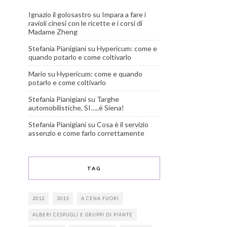
Ignazio il golosastro
su
Impara a fare i
ravioli cinesi con le ricette e i corsi di
Madame Zheng
Stefania Pianigiani
su
Hypericum: come e
quando potarlo e come coltivarlo
Mario
su
Hypericum: come e quando
potarlo e come coltivarlo
Stefania Pianigiani
su
Targhe
automobilistiche, SI…..è Siena!
Stefania Pianigiani
su
Cosa è il servizio
assenzio e come farlo correttamente
TAG
2012
2013
A CENA FUORI
ALBERI CESPUGLI E GRUPPI DI PIANTE