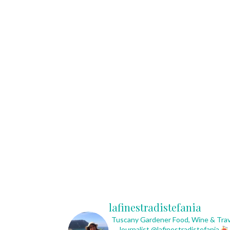
lafinestradistefania
Tuscany Gardener
Food, Wine & Trav
Journalist
@lafinestradistefania