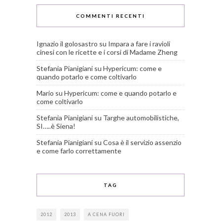
COMMENTI RECENTI
Ignazio il golosastro
su
Impara a fare i ravioli
cinesi con le ricette e i corsi di Madame Zheng
Stefania Pianigiani
su
Hypericum: come e
quando potarlo e come coltivarlo
Mario
su
Hypericum: come e quando potarlo e
come coltivarlo
Stefania Pianigiani
su
Targhe automobilistiche,
SI…..è Siena!
Stefania Pianigiani
su
Cosa è il servizio assenzio
e come farlo correttamente
TAG
2012
2013
A CENA FUORI