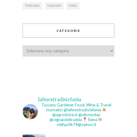
TOSCANA
TUSCANY
VINO
CATEGORIE
Categorie
lafinestradistefania
Tuscany Gardener
Food, Wine & Travel
Journalist
@lafinestradistefania
@agrodolce.it @cibotoday
@vignaiolidiradda
Siena
stefyp0674@yahoo.it