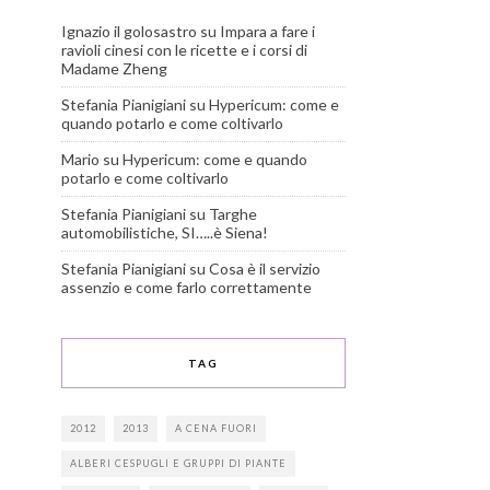
Ignazio il golosastro
su
Impara a fare i
ravioli cinesi con le ricette e i corsi di
Madame Zheng
Stefania Pianigiani
su
Hypericum: come e
quando potarlo e come coltivarlo
Mario
su
Hypericum: come e quando
potarlo e come coltivarlo
Stefania Pianigiani
su
Targhe
automobilistiche, SI…..è Siena!
Stefania Pianigiani
su
Cosa è il servizio
assenzio e come farlo correttamente
TAG
2012
2013
A CENA FUORI
ALBERI CESPUGLI E GRUPPI DI PIANTE