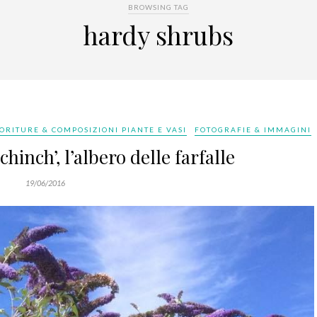
BROWSING TAG
hardy shrubs
IORITURE & COMPOSIZIONI PIANTE E VASI
FOTOGRAFIE & IMMAGINI
hinch’, l’albero delle farfalle
19/06/2016