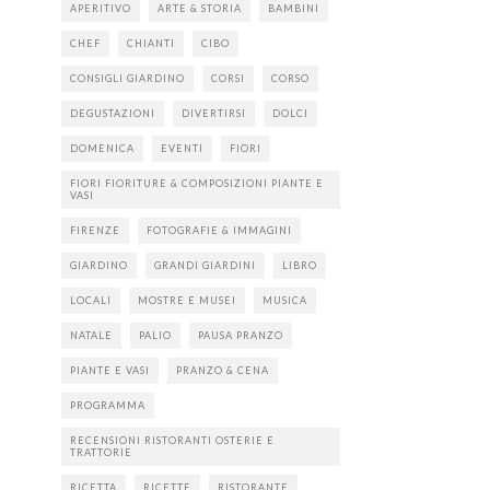
APERITIVO
ARTE & STORIA
BAMBINI
CHEF
CHIANTI
CIBO
CONSIGLI GIARDINO
CORSI
CORSO
DEGUSTAZIONI
DIVERTIRSI
DOLCI
DOMENICA
EVENTI
FIORI
FIORI FIORITURE & COMPOSIZIONI PIANTE E
VASI
FIRENZE
FOTOGRAFIE & IMMAGINI
GIARDINO
GRANDI GIARDINI
LIBRO
LOCALI
MOSTRE E MUSEI
MUSICA
NATALE
PALIO
PAUSA PRANZO
PIANTE E VASI
PRANZO & CENA
PROGRAMMA
RECENSIONI RISTORANTI OSTERIE E
TRATTORIE
RICETTA
RICETTE
RISTORANTE