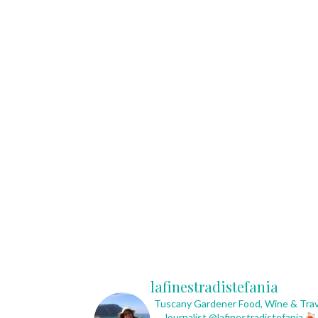
lafinestradistefania
Tuscany Gardener
Food, Wine & Trav
Journalist
@lafinestradistefania