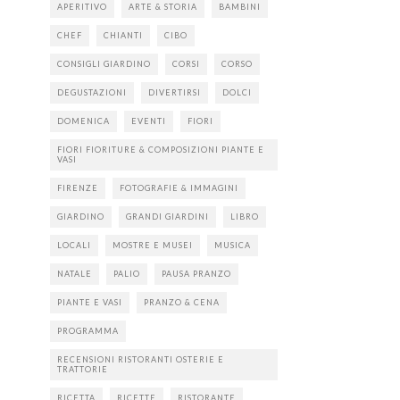
APERITIVO
ARTE & STORIA
BAMBINI
CHEF
CHIANTI
CIBO
CONSIGLI GIARDINO
CORSI
CORSO
DEGUSTAZIONI
DIVERTIRSI
DOLCI
DOMENICA
EVENTI
FIORI
FIORI FIORITURE & COMPOSIZIONI PIANTE E
VASI
FIRENZE
FOTOGRAFIE & IMMAGINI
GIARDINO
GRANDI GIARDINI
LIBRO
LOCALI
MOSTRE E MUSEI
MUSICA
NATALE
PALIO
PAUSA PRANZO
PIANTE E VASI
PRANZO & CENA
PROGRAMMA
RECENSIONI RISTORANTI OSTERIE E
TRATTORIE
RICETTA
RICETTE
RISTORANTE