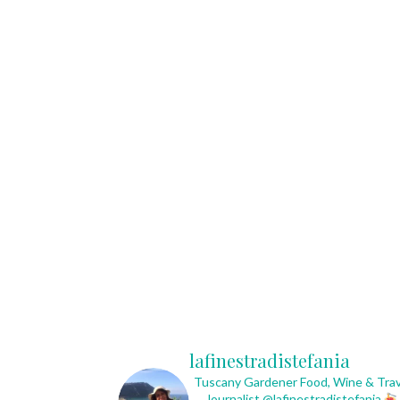
lafinestradistefania
Tuscany Gardener
Food, Wine & Trav
Journalist
@lafinestradistefania