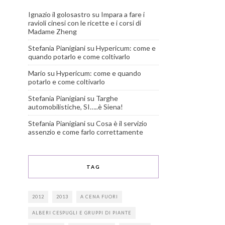
Ignazio il golosastro
su
Impara a fare i
ravioli cinesi con le ricette e i corsi di
Madame Zheng
Stefania Pianigiani
su
Hypericum: come e
quando potarlo e come coltivarlo
Mario
su
Hypericum: come e quando
potarlo e come coltivarlo
Stefania Pianigiani
su
Targhe
automobilistiche, SI…..è Siena!
Stefania Pianigiani
su
Cosa è il servizio
assenzio e come farlo correttamente
TAG
2012
2013
A CENA FUORI
ALBERI CESPUGLI E GRUPPI DI PIANTE