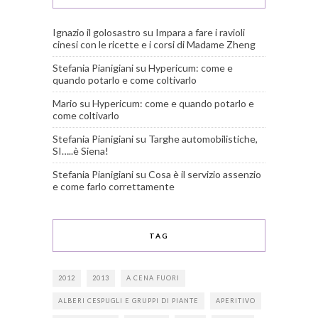
Ignazio il golosastro
su
Impara a fare i ravioli
cinesi con le ricette e i corsi di Madame Zheng
Stefania Pianigiani
su
Hypericum: come e
quando potarlo e come coltivarlo
Mario
su
Hypericum: come e quando potarlo e
come coltivarlo
Stefania Pianigiani
su
Targhe automobilistiche,
SI…..è Siena!
Stefania Pianigiani
su
Cosa è il servizio assenzio
e come farlo correttamente
TAG
2012
2013
A CENA FUORI
ALBERI CESPUGLI E GRUPPI DI PIANTE
APERITIVO