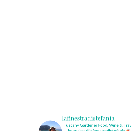
lafinestradistefania
Tuscany Gardener
Food, Wine & Trav
Journalist
@lafinestradistefania