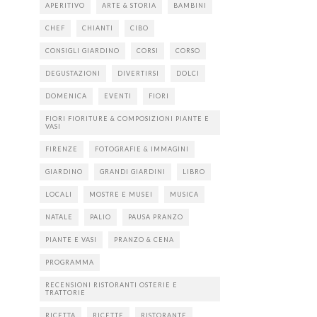
APERITIVO
ARTE & STORIA
BAMBINI
CHEF
CHIANTI
CIBO
CONSIGLI GIARDINO
CORSI
CORSO
DEGUSTAZIONI
DIVERTIRSI
DOLCI
DOMENICA
EVENTI
FIORI
FIORI FIORITURE & COMPOSIZIONI PIANTE E
VASI
FIRENZE
FOTOGRAFIE & IMMAGINI
GIARDINO
GRANDI GIARDINI
LIBRO
LOCALI
MOSTRE E MUSEI
MUSICA
NATALE
PALIO
PAUSA PRANZO
PIANTE E VASI
PRANZO & CENA
PROGRAMMA
RECENSIONI RISTORANTI OSTERIE E
TRATTORIE
RICETTA
RICETTE
RISTORANTE