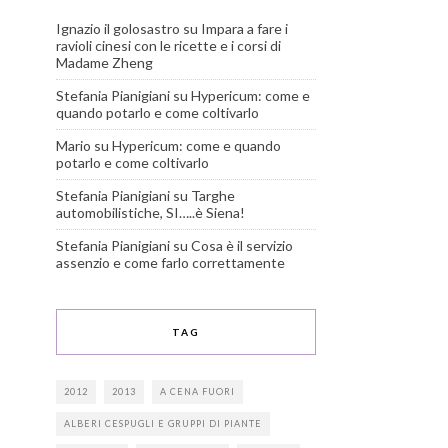
Ignazio il golosastro
su
Impara a fare i
ravioli cinesi con le ricette e i corsi di
Madame Zheng
Stefania Pianigiani
su
Hypericum: come e
quando potarlo e come coltivarlo
Mario
su
Hypericum: come e quando
potarlo e come coltivarlo
Stefania Pianigiani
su
Targhe
automobilistiche, SI…..è Siena!
Stefania Pianigiani
su
Cosa è il servizio
assenzio e come farlo correttamente
TAG
2012
2013
A CENA FUORI
ALBERI CESPUGLI E GRUPPI DI PIANTE