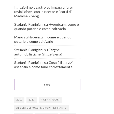
Ignazio il golosastro
su
Impara a fare i
ravioli cinesi con le ricette e i corsi di
Madame Zheng
Stefania Pianigiani
su
Hypericum: come e
quando potarlo e come coltivarlo
Mario
su
Hypericum: come e quando
potarlo e come coltivarlo
Stefania Pianigiani
su
Targhe
automobilistiche, SI…..è Siena!
Stefania Pianigiani
su
Cosa è il servizio
assenzio e come farlo correttamente
TAG
2012
2013
A CENA FUORI
ALBERI CESPUGLI E GRUPPI DI PIANTE