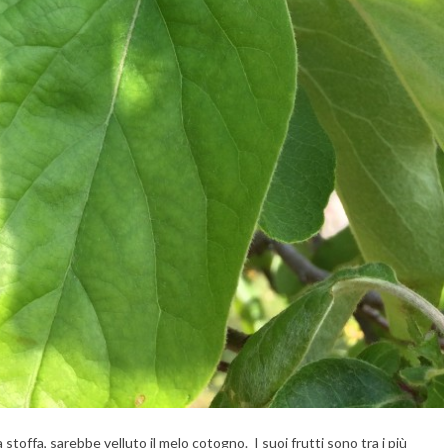
toffa, sarebbe velluto il melo cotogno. I suoi frutti sono tra i più