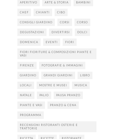
APERITIVO
ARTE & STORIA
BAMBINI
CHEF
CHIANTI
CIBO
CONSIGLI GIARDINO
CORSI
CORSO
DEGUSTAZIONI
DIVERTIRSI
DOLCI
DOMENICA
EVENTI
FIORI
FIORI FIORITURE & COMPOSIZIONI PIANTE E
VASI
FIRENZE
FOTOGRAFIE & IMMAGINI
GIARDINO
GRANDI GIARDINI
LIBRO
LOCALI
MOSTRE E MUSEI
MUSICA
NATALE
PALIO
PAUSA PRANZO
PIANTE E VASI
PRANZO & CENA
PROGRAMMA
RECENSIONI RISTORANTI OSTERIE E
TRATTORIE
RICETTA
RICETTE
RISTORANTE