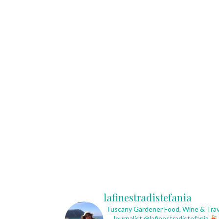
lafinestradistefania
Tuscany Gardener
Food, Wine & Trav
Journalist
@lafinestradistefania