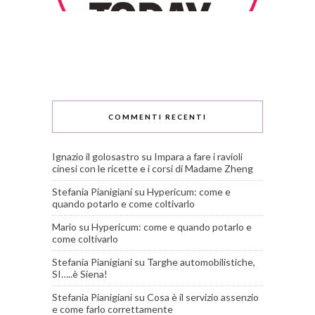
COMMENTI RECENTI
Ignazio il golosastro
su
Impara a fare i ravioli
cinesi con le ricette e i corsi di Madame Zheng
Stefania Pianigiani
su
Hypericum: come e
quando potarlo e come coltivarlo
Mario
su
Hypericum: come e quando potarlo e
come coltivarlo
Stefania Pianigiani
su
Targhe automobilistiche,
SI…..è Siena!
Stefania Pianigiani
su
Cosa è il servizio assenzio
e come farlo correttamente