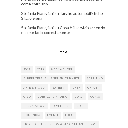
come coltivarlo
Stefania Pianigiani
su
Targhe automobilistiche,
SI…..è Siena!
Stefania Pianigiani
su
Cosa è il servizio assenzio
e come farlo correttamente
TAG
2012
2013
A CENA FUORI
ALBERI CESPUGLI E GRUPPI DI PIANTE
APERITIVO
ARTE & STORIA
BAMBINI
CHEF
CHIANTI
CIBO
CONSIGLI GIARDINO
CORSI
CORSO
DEGUSTAZIONI
DIVERTIRSI
DOLCI
DOMENICA
EVENTI
FIORI
FIORI FIORITURE & COMPOSIZIONI PIANTE E VASI