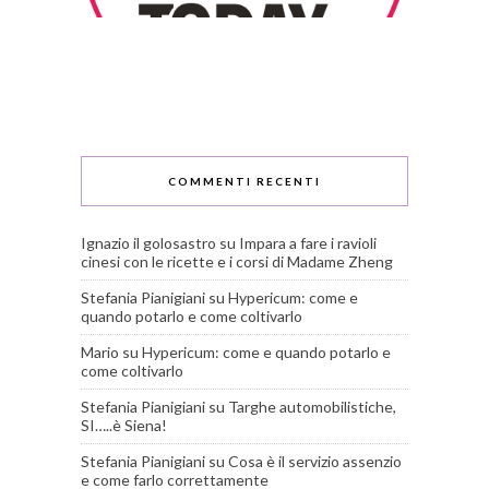
COMMENTI RECENTI
Ignazio il golosastro
su
Impara a fare i ravioli
cinesi con le ricette e i corsi di Madame Zheng
Stefania Pianigiani
su
Hypericum: come e
quando potarlo e come coltivarlo
Mario
su
Hypericum: come e quando potarlo e
come coltivarlo
Stefania Pianigiani
su
Targhe automobilistiche,
SI…..è Siena!
Stefania Pianigiani
su
Cosa è il servizio assenzio
e come farlo correttamente