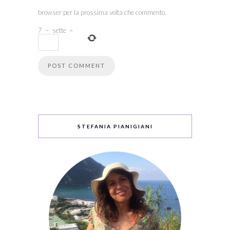
browser per la prossima volta che commento.
7
−
sette
=
STEFANIA PIANIGIANI