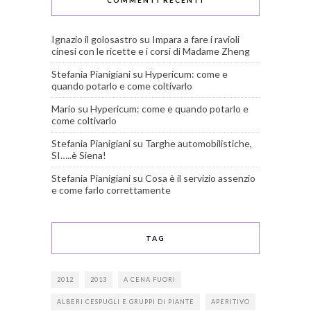
COMMENTI RECENTI
Ignazio il golosastro
su
Impara a fare i ravioli
cinesi con le ricette e i corsi di Madame Zheng
Stefania Pianigiani
su
Hypericum: come e
quando potarlo e come coltivarlo
Mario
su
Hypericum: come e quando potarlo e
come coltivarlo
Stefania Pianigiani
su
Targhe automobilistiche,
SI…..è Siena!
Stefania Pianigiani
su
Cosa è il servizio assenzio
e come farlo correttamente
TAG
2012
2013
A CENA FUORI
ALBERI CESPUGLI E GRUPPI DI PIANTE
APERITIVO