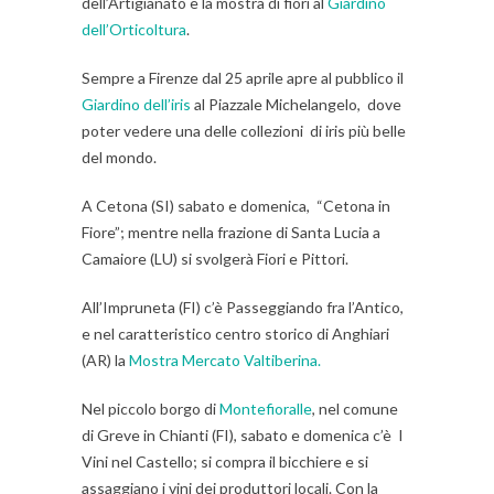
dell’Artigianato e la mostra di fiori al
Giardino
dell’Orticoltura
.
Sempre a Firenze dal 25 aprile apre al pubblico il
Giardino dell’iris
al Piazzale Michelangelo, dove
poter vedere una delle collezioni di iris più belle
del mondo.
A Cetona (SI) sabato e domenica, “Cetona in
Fiore”; mentre nella frazione di Santa Lucia a
Camaiore (LU) si svolgerà Fiori e Pittori.
All’Impruneta (FI) c’è Passeggiando fra l’Antico,
e nel caratteristico centro storico di Anghiari
(AR) la
Mostra Mercato Valtiberina.
Nel piccolo borgo di
Montefioralle
, nel comune
di Greve in Chianti (FI), sabato e domenica c’è I
Vini nel Castello; si compra il bicchiere e si
assaggiano i vini dei produttori locali. Con la