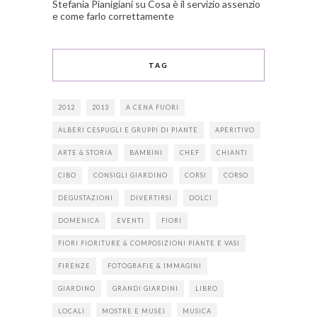
Stefania Pianigiani
su
Cosa è il servizio assenzio
e come farlo correttamente
TAG
2012
2013
A CENA FUORI
ALBERI CESPUGLI E GRUPPI DI PIANTE
APERITIVO
ARTE & STORIA
BAMBINI
CHEF
CHIANTI
CIBO
CONSIGLI GIARDINO
CORSI
CORSO
DEGUSTAZIONI
DIVERTIRSI
DOLCI
DOMENICA
EVENTI
FIORI
FIORI FIORITURE & COMPOSIZIONI PIANTE E VASI
FIRENZE
FOTOGRAFIE & IMMAGINI
GIARDINO
GRANDI GIARDINI
LIBRO
LOCALI
MOSTRE E MUSEI
MUSICA