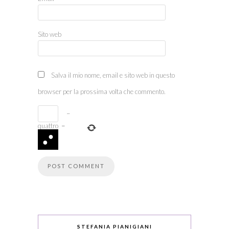
Sito web
Salva il mio nome, email e sito web in questo
browser per la prossima volta che commento.
−
quattro
=
STEFANIA PIANIGIANI