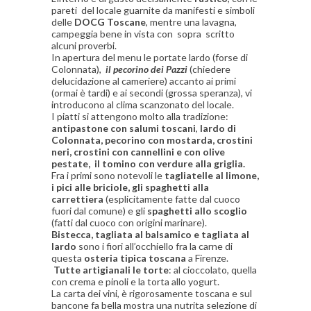
pareti del locale guarnite da manifesti e simboli
delle
DOCG Toscane
, mentre una lavagna,
campeggia bene in vista con sopra scritto
alcuni proverbi.
In apertura del menu le portate lardo (forse di
Colonnata),
il pecorino dei Pazzi
(chiedere
delucidazione al cameriere) accanto ai primi
(ormai è tardi) e ai secondi (grossa speranza), vi
introducono al clima scanzonato del locale.
I piatti si attengono molto alla tradizione:
antipastone con salumi toscani
,
lardo di
Colonnata, pecorino con mostarda, crostini
neri, crostini con cannellini e con olive
pestate, il tomino con verdure alla griglia.
Fra i primi sono notevoli le
tagliatelle al limone,
i pici alle briciole, gli spaghetti alla
carrettiera
(esplicitamente fatte dal cuoco
fuori dal comune) e gli
spaghetti allo scoglio
(fatti dal cuoco con origini marinare).
Bistecca, tagliata al balsamico e tagliata al
lardo
sono i fiori all’occhiello fra la carne di
questa
osteria tipica toscana
a Firenze.
Tutte artigianali le torte
: al cioccolato, quella
con crema e pinoli e la torta allo yogurt.
La carta dei vini, è rigorosamente toscana e sul
bancone fa bella mostra una nutrita selezione di