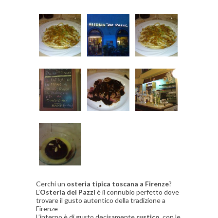
Cerchi un
osteria tipica toscana a Firenze
?
L’
Osteria dei Pazzi
è il connubio perfetto dove
trovare il gusto autentico della tradizione a
Firenze
L’interno è di gusto decisamente
rustico
, con le